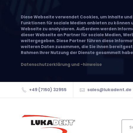
Diese Webseite verwendet Cookies, um Inhalte und 
Funktionen für soziale Medien anbieten zu können u
Webseite zu analysieren. Außerdem werden Inform
dieser Webseite an Partner für soziale Medien, We
weitergegeben. Diese Partner führen diese Inform
weiteren Daten zusammen, die Sie ihnen bereitgeste
Rahmen Ihrer Nutzung der Dienste gesammelt habe
Datenschutzerklärung und -hinweise
+49 (7150) 32955
sales@lukadent.de