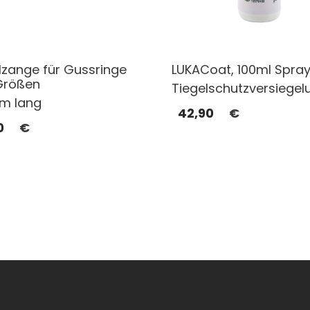
lzange für Gussringe
LUKACoat, 100ml Spra
 Größen
Tiegelschutzversiegel
m lang
42,90
€
0
€