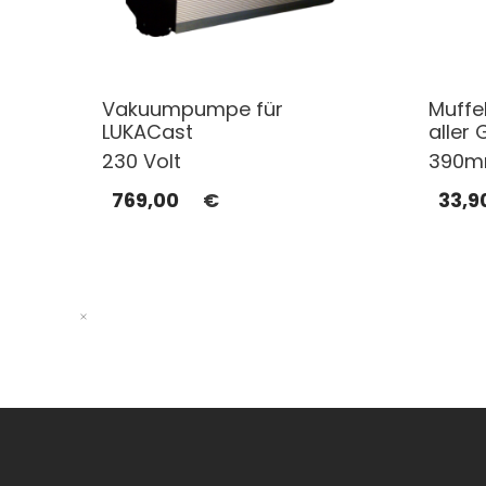
Vakuumpumpe für
Muffe
LUKACast
aller
230 Volt
390m
769,00
€
33,9