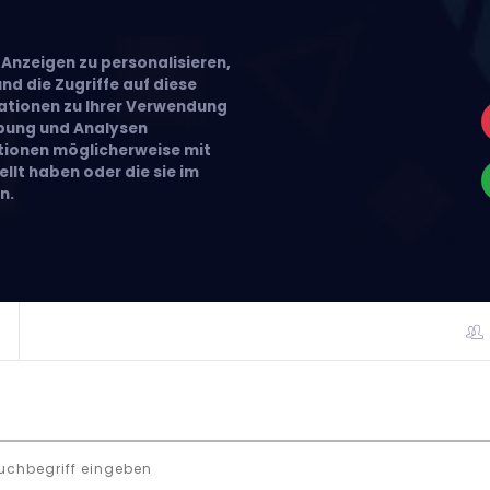
Anzeigen zu personalisieren,
nd die Zugriffe auf diese
ationen zu Ihrer Verwendung
rbung und Analysen
ationen möglicherweise mit
llt haben oder die sie im
n.