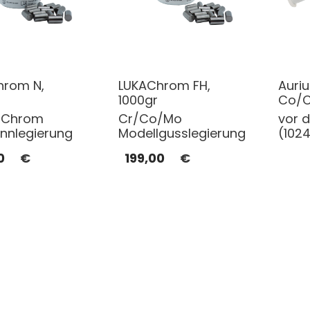
hrom N,
LUKAChrom FH,
Auriu
1000gr
Co/C
l-Chrom
Cr/Co/Mo
vor 
nnlegierung
Modellgusslegierung
(102
0
€
199,00
€