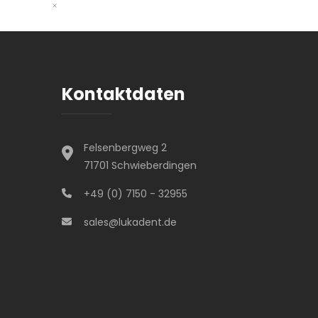
Kontaktdaten
Felsenbergweg 2
71701 Schwieberdingen
+49 (0) 7150 - 32955
sales@lukadent.de