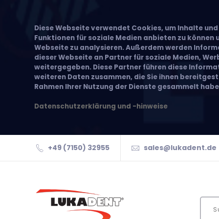
Diese Webseite verwendet Cookies, um Inhalte und 
Funktionen für soziale Medien anbieten zu können u
Webseite zu analysieren. Außerdem werden Inform
dieser Webseite an Partner für soziale Medien, We
weitergegeben. Diese Partner führen diese Inform
weiteren Daten zusammen, die Sie ihnen bereitgeste
Rahmen Ihrer Nutzung der Dienste gesammelt habe
Datenschutzerklärung und -hinweise
+49 (7150) 32955
sales@lukadent.de