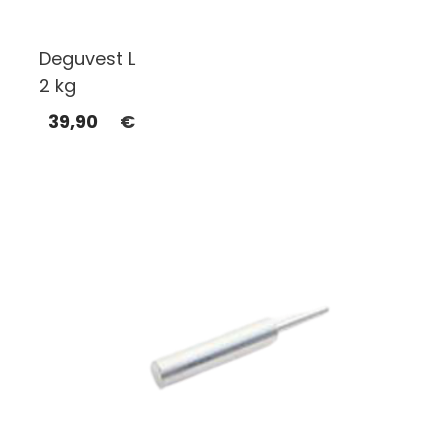
Deguvest L
2 kg
39,90
€